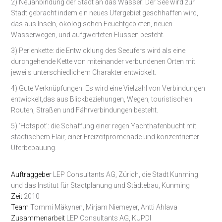
2) Neuanbindung der Stadt an das Wasser: Der See wird zur
Stadt gebracht indem ein neues Ufergebiet geschhaffen wird,
das aus Inseln, ökologischen Feuchtgebieten, neuen
Wasserwegen, und aufgwerteten Flüssen besteht.
3) Perlenkette: die Entwicklung des Seeufers wird als eine
durchgehende Kette von miteinander verbundenen Orten mit
jeweils unterschiedlichem Charakter entwickelt.
4) Gute Verknüpfungen: Es wird eine Vielzahl von Verbindungen
entwickelt,das aus Blickbeziehungen, Wegen, touristischen
Routen, Straßen und Fährverbindungen besteht.
5) ‘Hotspot’: die Schaffung einer regen Yachthafenbucht mit
städtischem Flair, einer Freizeitpromenade und konzentrierter
Uferbebauung.
Auftraggeber
LEP Consultants AG, Zürich, die Stadt Kunming
und das Institut für Stadtplanung und Städtebau, Kunming
Zeit
2010
Team
Tommi Mäkynen, Mirjam Niemeyer, Antti Ahlava
Zusammenarbeit
LEP Consultants AG, KUPDI